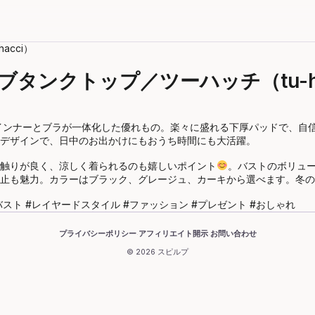
ブタンクトップ／ツーハッチ（tu-ha
インナーとブラが一体化した優れもの。楽々に盛れる下厚パッドで、自
デザインで、日中のお出かけにもおうち時間にも大活躍。
触りが良く、涼しく着られるのも嬉しいポイント
。バストのボリュ
止も魅力。カラーはブラック、グレージュ、カーキから選べます。冬の
バスト #レイヤードスタイル #ファッション #プレゼント #おしゃれ
プライバシーポリシー
アフィリエイト開示
お問い合わせ
·
·
© 2026 スピルプ