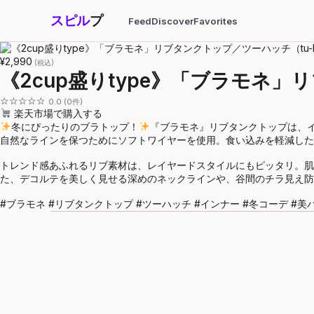
スピル
プ
Feed
Discover
Favorites
¥2,990
(税込)
《2cup盛りtype》「ブラモネ」リ
☆☆☆☆☆
0.0 (0件)
楽天市場で購入する
冬にぴったりのブラトップ！
『ブラモネ』リブタンクトップは、
自然なラインを保つためにソフトワイヤーを使用。食い込みを軽減した
トレンド感あふれるリブ素材は、レイヤードスタイルにもピッタリ。肌
た、デコルテを美しく見せる深めのネックラインや、谷間のチラ見え防
#ブラモネ #リブタンクトップ #ツーハッチ #インナー #冬コーデ #美