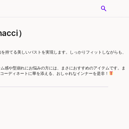
search
cci）
信を持てる美しいバストを実現します。しっかりフィットしながらも、
ーム感や型崩れにお悩みの方には、まさにおすすめのアイテムです。ま
コーディネートに華を添える、おしゃれなインナーを是非！