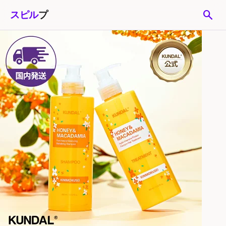
search
スピル
プ