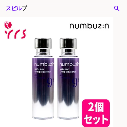
search
スピル
プ