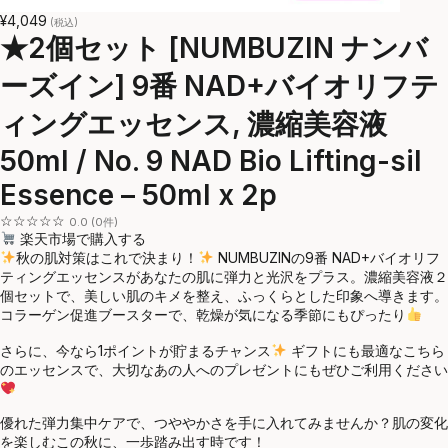
¥4,049
(税込)
★2個セット [NUMBUZIN ナンバ
ーズイン] 9番 NAD+バイオリフテ
ィングエッセンス, 濃縮美容液
50ml / No. 9 NAD Bio Lifting-sil
Essence – 50ml x 2p
☆☆☆☆☆
0.0 (0件)
楽天市場で購入する
秋の肌対策はこれで決まり！
NUMBUZINの9番 NAD+バイオリフ
ティングエッセンスがあなたの肌に弾力と光沢をプラス。濃縮美容液２
個セットで、美しい肌のキメを整え、ふっくらとした印象へ導きます。
コラーゲン促進ブースターで、乾燥が気になる季節にもぴったり
さらに、今なら1ポイントが貯まるチャンス
ギフトにも最適なこちら
のエッセンスで、大切なあの人へのプレゼントにもぜひご利用ください
優れた弾力集中ケアで、つややかさを手に入れてみませんか？肌の変化
を楽しむこの秋に、一歩踏み出す時です！