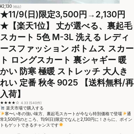
¥2,130
(税込)
★11/9(日)限定3,500円→2,130円
★【楽天1位】 丈が選べる、裏起毛
スカート 5色 M-3L 洗える レディ
ースファッション ボトムス スカー
ト ロングスカート 裏シャギー 暖
かい 防寒 極暖 ストレッチ 大人き
れい 定番 秋冬 9025 【送料無料/再
入荷】
★★★★☆
4.33 (540件)
楽天市場で購入する
寒〜い冬の強い味方、裏起毛スカートが今なら特別価格で登場
通
常3,500円のところ、11/9(日)限定でなんと2,130円に！さらに、ポイン
トもゲットできるチャンスです