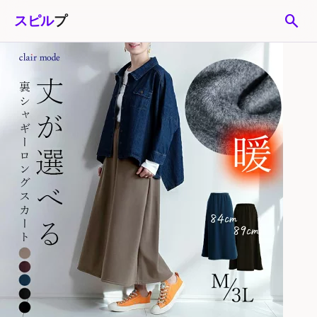
search
スピル
プ