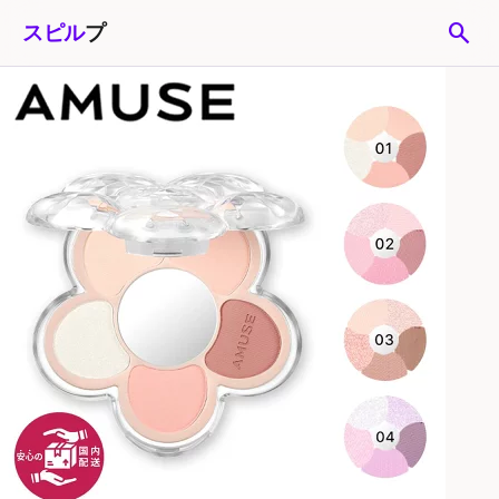
search
スピル
プ