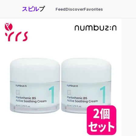
スピル
プ
Feed
Discover
Favorites